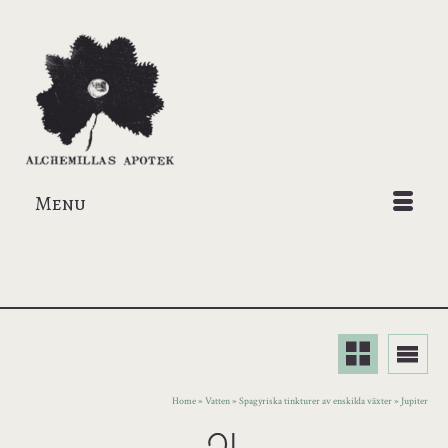
Menu
Home
»
Vatten
»
Spagyriska tinkturer av enskilda växter
»
Jupiter