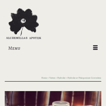
Menu
Home
»
Vatten
»
Hydrolat
»
Hydrolat av Pelargonium Graveolens