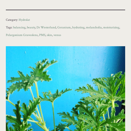
Category:
Hydrolat
Tags:
balancing
,
beauty
,
Dr Westerlund
,
Geranium
,
hydrating
,
melancholia
,
moisturizing
,
Pelargonium Graveolens
,
PMS
,
skin
,
venus