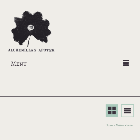
Menu
Home
»
Vatten
»
healer