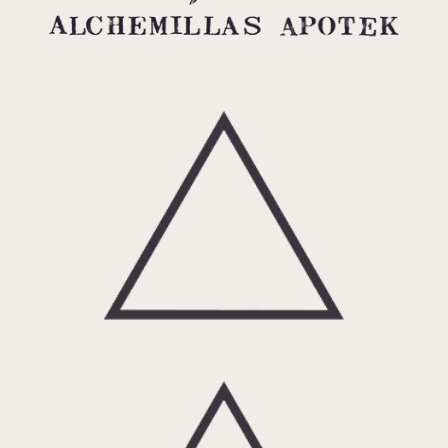
Eld: om alkemi och spagyria.
Luft: om Alchemillas Apotek.