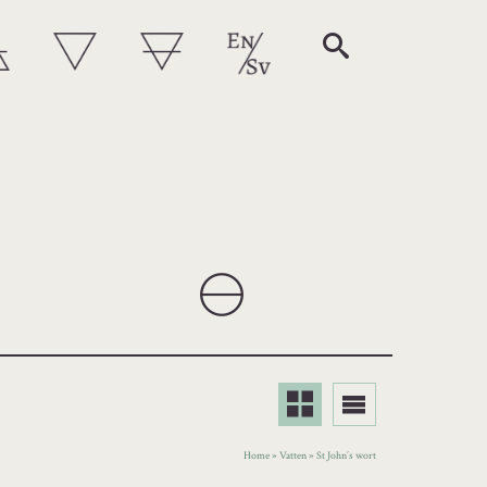
Home
»
Vatten
»
St John´s wort