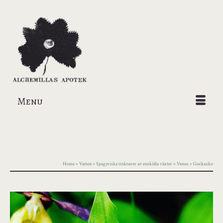
Menu
Home
»
Vatten
»
Spagyriska tinkturer av enskilda växter
»
Venus
»
Guckusko