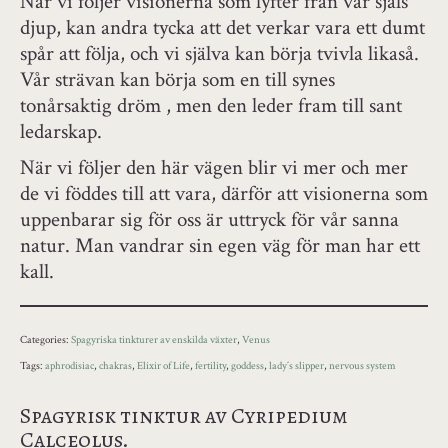
När vi följer visionerna som lyfter från vår själs
djup, kan andra tycka att det verkar vara ett dumt
spår att följa, och vi själva kan börja tvivla likaså.
Vår strävan kan börja som en till synes
tonårsaktig dröm , men den leder fram till sant
ledarskap.
När vi följer den här vägen blir vi mer och mer
de vi föddes till att vara, därför att visionerna som
uppenbarar sig för oss är uttryck för vår sanna
natur. Man vandrar sin egen väg för man har ett
kall.
Categories:
Spagyriska tinkturer av enskilda växter
,
Venus
Tags:
aphrodisiac
,
chakras
,
Elixir of Life
,
fertility
,
goddess
,
lady´s slipper
,
nervous system
Spagyrisk tinktur av Cyripedium
Calceolus.