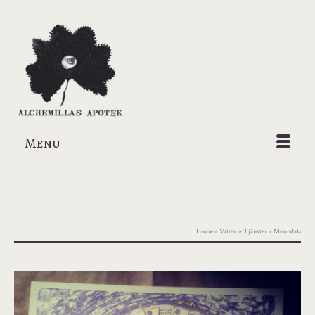
Menu
Home
»
Vatten
»
Tjänster
»
Moondala