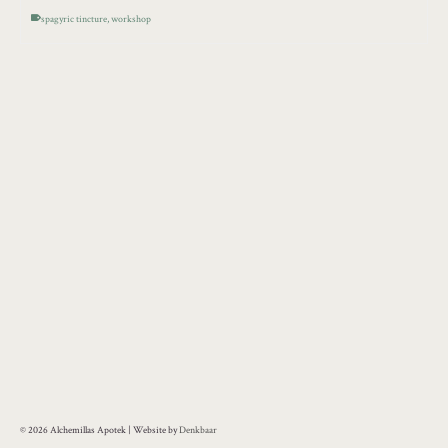
spagyric tincture
,
workshop
© 2026 Alchemillas Apotek | Website by
Denkbaar